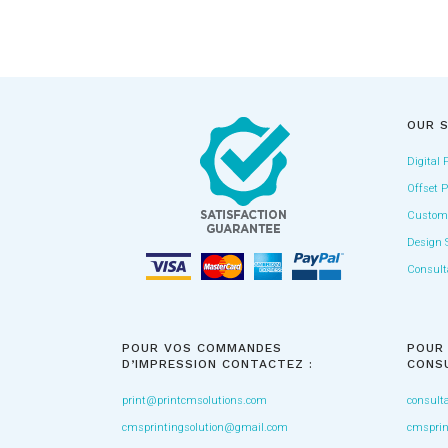
OUR S
Digital 
Offset P
Custom 
Design 
Consult
POUR VOS COMMANDES
POUR
D’IMPRESSION CONTACTEZ :
CONSU
print@printcmsolutions.com
consult
cmsprintingsolution@gmail.com
cmsprin