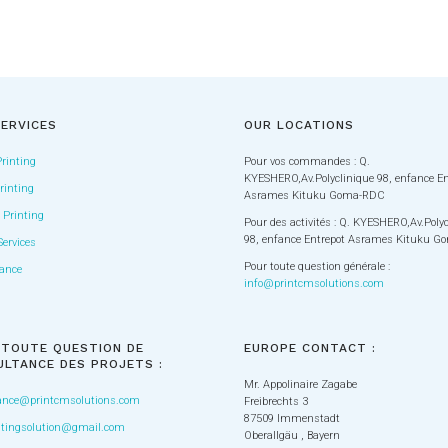
ERVICES
OUR LOCATIONS
Printing
Pour vos commandes : Q.
KYESHERO,Av.Polyclinique 98, enfance En
rinting
Asrames Kituku Goma-RDC
Printing
Pour des activités : Q. KYESHERO,Av.Poly
98, enfance Entrepot Asrames Kituku 
Services
Pour toute question générale :
ance
info@printcmsolutions.com
 TOUTE QUESTION DE
EUROPE CONTACT :
LTANCE DES PROJETS :
Mr. Appolinaire Zagabe
ance@printcmsolutions.com
Freibrechts 3
87509 Immenstadt
tingsolution@gmail.com
Oberallgäu , Bayern