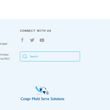
CONNECT WITH US
trepot
clinique
Goma-RDC